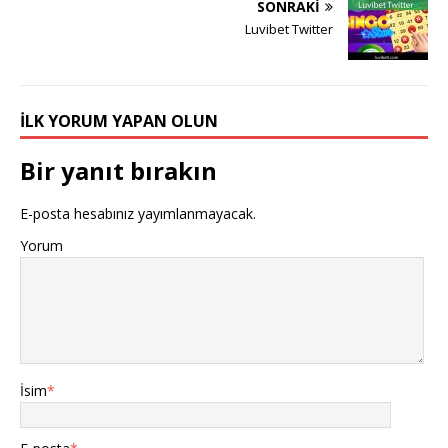
SONRAKI
Luvibet Twitter
İLK YORUM YAPAN OLUN
Bir yanıt bırakın
E-posta hesabınız yayımlanmayacak.
Yorum
İsim
*