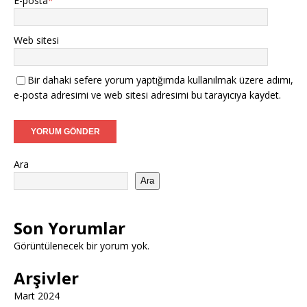
E-posta
*
Web sitesi
Bir dahaki sefere yorum yaptığımda kullanılmak üzere adımı,
e-posta adresimi ve web sitesi adresimi bu tarayıcıya kaydet.
Ara
Ara
Son Yorumlar
Görüntülenecek bir yorum yok.
Arşivler
Mart 2024