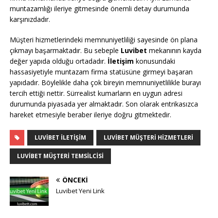
muntazamlığı ileriye gitmesinde önemli detay durumunda
karşınızdadır.
Müşteri hizmetlerindeki memnuniyetliliği sayesinde ön plana
çıkmayı başarmaktadır. Bu sebeple
Luvibet
mekanının kayda
değer yapıda olduğu ortadadır.
İletişim
konusundaki
hassasiyetiyle muntazam firma statüsüne girmeyi başaran
yapıdadır. Böylelikle daha çok bireyin memnuniyetlilikle burayı
tercih ettiği nettir. Sürrealist kumarların en uygun adresi
durumunda piyasada yer almaktadır. Son olarak entrikasızca
hareket etmesiyle beraber ileriye doğru gitmektedir.
LUVIBET İLETIŞIM
LUVIBET MÜŞTERI HIZMETLERI
LUVIBET MÜŞTERI TEMSILCISI
ÖNCEKI
Luvibet Yeni Link