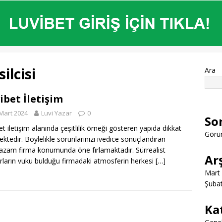
ilcisi
Ara
ibet İletişim
Mart 2024
Luvi Yazar
0
So
et iletişim alanında çeşitlilik örneği gösteren yapıda dikkat
Görün
ktedir. Böylelikle sorunlarınızı ivedice sonuçlandıran
zam firma konumunda öne fırlamaktadır. Sürrealist
Ar
ların vuku bulduğu firmadaki atmosferin herkesi
[…]
Mart
Şuba
Ka