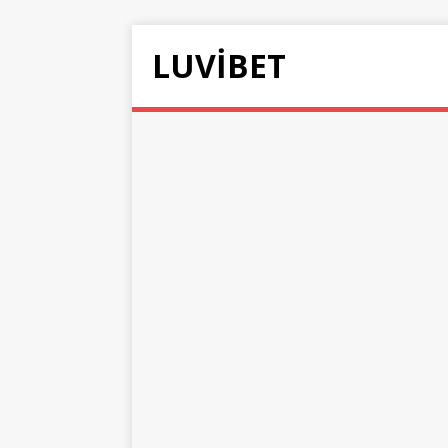
LUVIBET