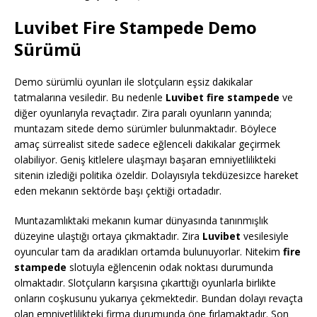
Luvibet Fire Stampede Demo
Sürümü
Demo sürümlü oyunları ile slotçuların eşsiz dakikalar
tatmalarına vesiledir. Bu nedenle
Luvibet fire stampede
ve
diğer oyunlarıyla revaçtadır. Zira paralı oyunların yanında;
muntazam sitede demo sürümler bulunmaktadır. Böylece
amaç sürrealist sitede sadece eğlenceli dakikalar geçirmek
olabiliyor. Geniş kitlelere ulaşmayı başaran emniyetlilikteki
sitenin izlediği politika özeldir. Dolayısıyla tekdüzesizce hareket
eden mekanın sektörde başı çektiği ortadadır.
Muntazamlıktaki mekanın kumar dünyasında tanınmışlık
düzeyine ulaştığı ortaya çıkmaktadır. Zira
Luvibet
vesilesiyle
oyuncular tam da aradıkları ortamda bulunuyorlar. Nitekim
fire
stampede
slotuyla eğlencenin odak noktası durumunda
olmaktadır. Slotçuların karşısına çıkarttığı oyunlarla birlikte
onların coşkusunu yukarıya çekmektedir. Bundan dolayı revaçta
olan emniyetlilikteki firma durumunda öne fırlamaktadır. Son