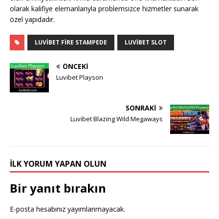
olarak kalifiye elemanlarıyla problemsizce hizmetler sunarak
özel yapıdadır.
LUVIBET FIRE STAMPEDE
LUVIBET SLOT
ÖNCEKI
Luvibet Playson
SONRAKI
Luvibet Blazing Wild Megaways
İLK YORUM YAPAN OLUN
Bir yanıt bırakın
E-posta hesabınız yayımlanmayacak.