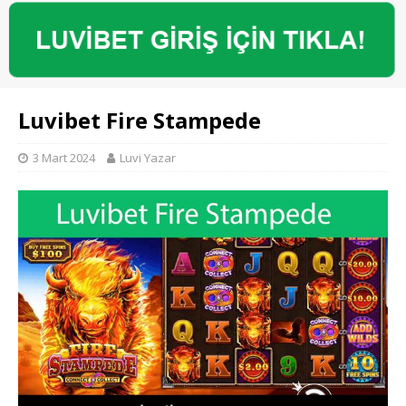
Luvibet Fire Stampede
3 Mart 2024
Luvi Yazar