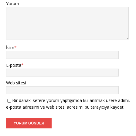
Yorum
İsim
*
E-posta
*
Web sitesi
Bir dahaki sefere yorum yaptığımda kullanılmak üzere adımı,
e-posta adresimi ve web sitesi adresimi bu tarayıcıya kaydet.