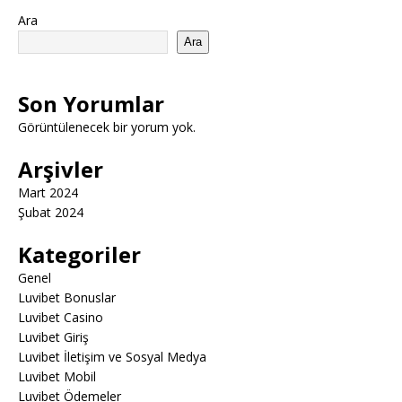
Ara
Ara
Son Yorumlar
Görüntülenecek bir yorum yok.
Arşivler
Mart 2024
Şubat 2024
Kategoriler
Genel
Luvibet Bonuslar
Luvibet Casino
Luvibet Giriş
Luvibet İletişim ve Sosyal Medya
Luvibet Mobil
Luvibet Ödemeler