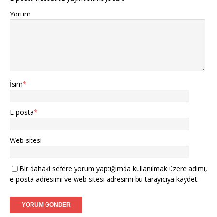
Yorum
İsim
*
E-posta
*
Web sitesi
Bir dahaki sefere yorum yaptığımda kullanılmak üzere adımı,
e-posta adresimi ve web sitesi adresimi bu tarayıcıya kaydet.