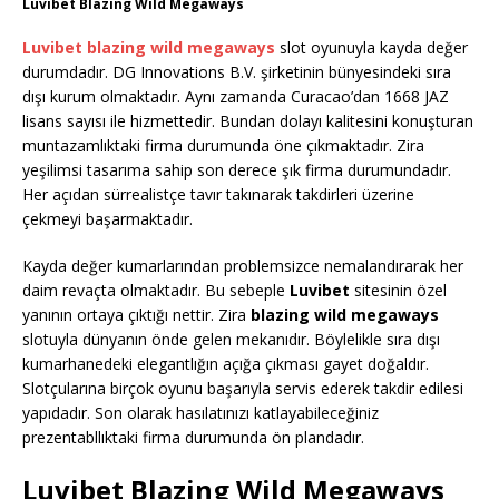
Luvibet Blazing Wild Megaways
Luvibet blazing wild megaways
slot oyunuyla kayda değer
durumdadır. DG Innovations B.V. şirketinin bünyesindeki sıra
dışı kurum olmaktadır. Aynı zamanda Curacao’dan 1668 JAZ
lisans sayısı ile hizmettedir. Bundan dolayı kalitesini konuşturan
muntazamlıktaki firma durumunda öne çıkmaktadır. Zira
yeşilimsi tasarıma sahip son derece şık firma durumundadır.
Her açıdan sürrealistçe tavır takınarak takdirleri üzerine
çekmeyi başarmaktadır.
Kayda değer kumarlarından problemsizce nemalandırarak her
daim revaçta olmaktadır. Bu sebeple
Luvibet
sitesinin özel
yanının ortaya çıktığı nettir. Zira
blazing wild megaways
slotuyla dünyanın önde gelen mekanıdır. Böylelikle sıra dışı
kumarhanedeki elegantlığın açığa çıkması gayet doğaldır.
Slotçularına birçok oyunu başarıyla servis ederek takdir edilesi
yapıdadır. Son olarak hasılatınızı katlayabileceğiniz
prezentabllıktaki firma durumunda ön plandadır.
Luvibet Blazing Wild Megaways