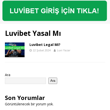
Luvibet Yasal Mı
Luvibet Legal Mi?
22 Şubat 2024
Luvi Yazar
Ara
Ara
Son Yorumlar
Görüntülenecek bir yorum yok.