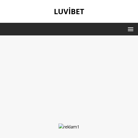
LUVIBET