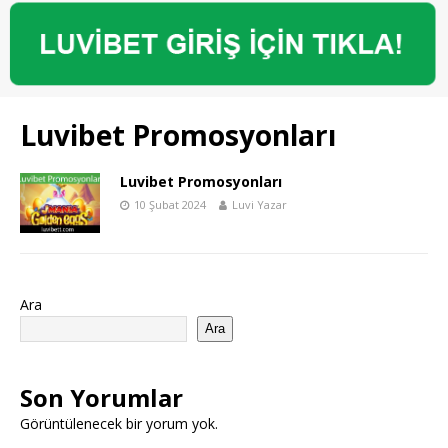
Luvibet Promosyonları
Luvibet Promosyonları
10 Şubat 2024
Luvi Yazar
Ara
Ara
Son Yorumlar
Görüntülenecek bir yorum yok.