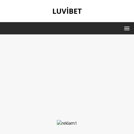
LUVIBET